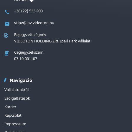
+36 (22) 533-900
vtipv@ipv.videoton.hu
Bejegyzett cégnév:
VIDEOTON HOLDING ZRt. Ipari Park Vállalat
Cégjegyzékszám:
07-10-001107
Navigáció
Vállalatunkról
Szolgáltatások
Karrier
Kapcsolat
Impresszum