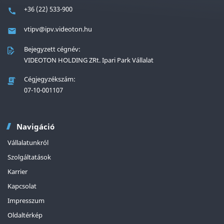
+36 (22) 533-900
vtipv@ipv.videoton.hu
Bejegyzett cégnév:
VIDEOTON HOLDING ZRt. Ipari Park Vállalat
Cégjegyzékszám:
07-10-001107
Navigáció
Vállalatunkról
Szolgáltatások
Karrier
Kapcsolat
Impresszum
Oldaltérkép