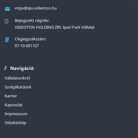
vtipv@ipv.videoton.hu
Bejegyzett cégnév:
VIDEOTON HOLDING ZRt. Ipari Park Vállalat
Cégjegyzékszám:
07-10-001107
Navigáció
Vállalatunkról
Szolgáltatások
Karrier
Kapcsolat
Impresszum
Oldaltérkép