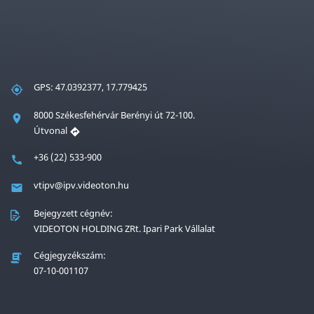
GPS: 47.0392377, 17.779425
8000 Székesfehérvár Berényi út 72-100.
Útvonal
+36 (22) 533-900
vtipv@ipv.videoton.hu
Bejegyzett cégnév:
VIDEOTON HOLDING ZRt. Ipari Park Vállalat
Cégjegyzékszám:
07-10-001107