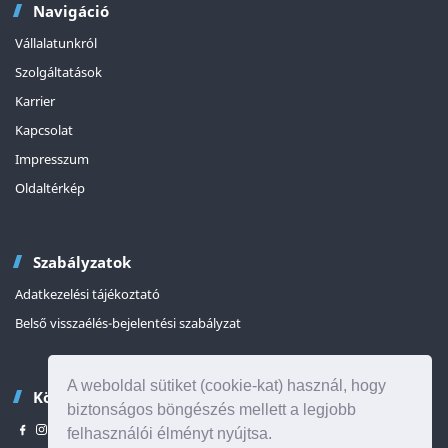
Navigáció
Vállalatunkról
Szolgáltatások
Karrier
Kapcsolat
Impresszum
Oldaltérkép
Szabályzatok
Adatkezelési tájékoztató
Belső visszaélés-bejelentési szabályzat
A weboldal sütiket (cookie-kat) használ, hogy
Kövessen minket
biztonságos böngészés mellett a legjobb
felhasználói élményt nyújtsa.