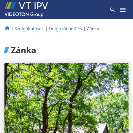
|
Szolgáltatások
|
Dolgozói üdülés
|
Zánka
Zánka