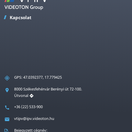
Kapcsolat
GPS: 47.0392377, 17.779425
8000 Székesfehérvár Berényi út 72-100.
Útvonal
+36 (22) 533-900
vtipv@ipv.videoton.hu
Bejegyzett cégnév: